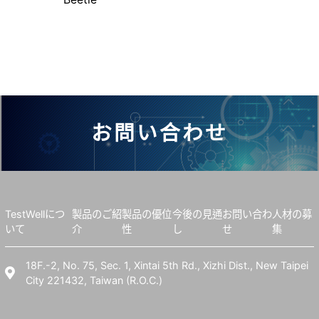
お問い合わせ
TestWellにつ
製品のご紹
製品の優位
今後の見通
お問い合わ
人材の募
いて
介
性
し
せ
集
18F.-2, No. 75, Sec. 1, Xintai 5th Rd., Xizhi Dist., New Taipei
City 221432, Taiwan (R.O.C.)