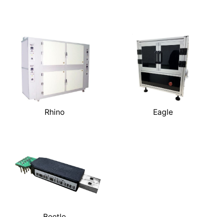
Rhino
Eagle
Beetle