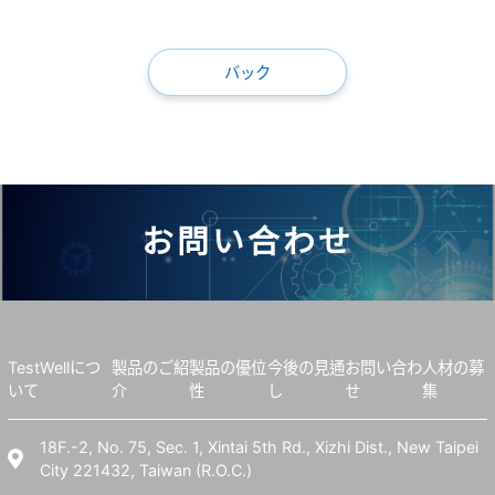
バック
お問い合わせ
TestWellにつ
製品のご紹
製品の優位
今後の見通
お問い合わ
人材の募
いて
介
性
し
せ
集
18F.-2, No. 75, Sec. 1, Xintai 5th Rd., Xizhi Dist., New Taipei
City 221432, Taiwan (R.O.C.)