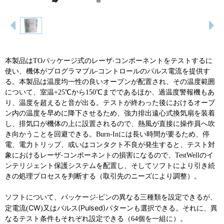
本製品は
TO
パッケージ式のレーザ‧コンポーネントをテストするに
使い、機体がプログラマブル‧コントロールのパルス電流を提供す
る。
本製品は温度均一性の良いオーブンが配置され、その温度範囲
について、室温
+25
℃
から
150
℃
までであるほか、過温度警報機もあ
り、温度を超えると音が出る。テストが終わった後におけるオーブ
ン内の温度を早めに降下させるため、強力排出遠心式換気扇を装着
し、排気口が機体の上に設置されるので、熱風が直接に操作員へ吹
き向かうことを回避できる。
Burn-In
には長い時間が要るため、停
電、電力トリップ、或いはコンタクト不良が発生すると、テスト対
象におけるレーザ‧コンポーネントの損害になるので、
TestWell
のイ
ンテリジェント保護システムを配置し、そしてソフトにより引き続
きの処理プロセスを判断する（取引先のニーズにより調整）。
ソフトについて、パッケージ‧ピンの異なる三種類を設定できるが、
CW
(Pulsed)
定電流
(
)
又はパルス
パターンも選択できる。それに、異
なるテスト条件もそれぞれ設定できる（
64
個を一組に）。