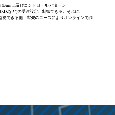
の
Burn In
及びコントロール‧パターン
D.D.
など
)
の
受注設定、制御
できる。それに、
監視できる他、客先のニーズによりオンラインで調