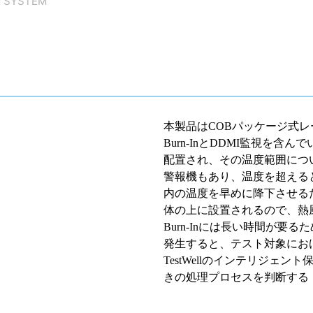
N SYSTEM
本製品は
COB
パッケージ式レ
Burn-In
と
DDMI
監視
を含んで
配置され、その温度範囲につ
警報機もあり、温度を超える
内の温度を早めに降下させる
体の上に設置されるので、熱
Burn-In
には長い時間が要るた
発生すると、テスト対象にお
TestWell
のインテリジェント
きの処理プロセスを判断する