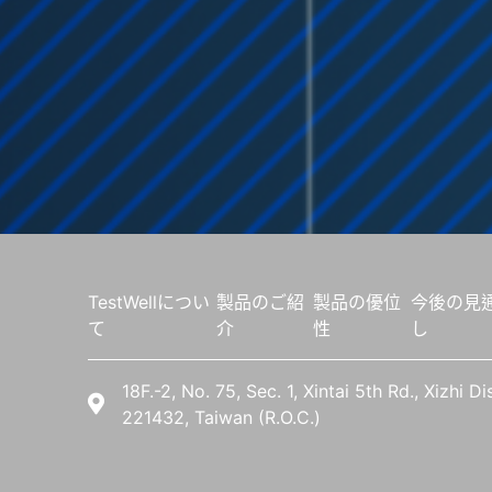
TestWellについ
製品のご紹
製品の優位
今後の見
て
介
性
し
18F.-2, No. 75, Sec. 1, Xintai 5th Rd., Xizhi D
221432, Taiwan (R.O.C.)