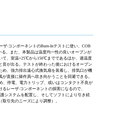
ーザ‧コンポーネントの
Burn-In
テストに使い、
COB
いる。また、本製品は温度均一性の良いオーブンが
いて、室温
+25
℃
から
150
℃
までであるほか、過温度
と音が出る。テストが終わった後におけるオーブン
ため、強力排出遠心式換気扇を装着し、排気口が機
風が直接に操作員へ吹き向かうことを回避できる。
め、停電、電力トリップ、或いはコンタクト不良が
けるレーザ‧コンポーネントの損害になるので、
保護システムを配置し、そしてソフトにより引き続
（取引先のニーズにより調整）。