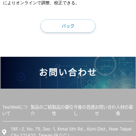
によりオンラインで調整、校正できる。
バック
お問い合わせ
TestWellにつ
製品のご紹
製品の優位
今後の見通
お問い合わ
人材の募
いて
介
性
し
せ
集
18F.-2, No. 75, Sec. 1, Xintai 5th Rd., Xizhi Dist., New Taipei
City 221432, Taiwan (R.O.C.)