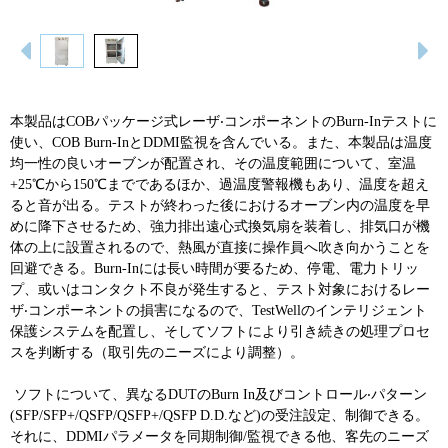
本製品は
COB
パッケージ式レーザ‧コンポーネントの
Burn-In
テストに
使い、
COB Burn-In
と
DDMI
監視
を含んでいる。また、本製品は温度
均一性の良いオーブンが配置され、その温度範囲について、室温
+25
℃
から
150
℃
までであるほか、過温度警報機もあり、温度を超え
ると音が出る。テストが終わった後におけるオーブン内の温度を早
めに降下させるため、強力排出遠心式換気扇を装着し、排気口が機
体の上に設置されるので、熱風が直接に操作員へ吹き向かうことを
回避できる。
Burn-In
には長い時間が要るため、停電、電力トリッ
プ、或いはコンタクト不良が発生すると、テスト対象におけるレー
ザ‧コンポーネントの損害になるので、
TestWell
のインテリジェント
保護システムを配置し、そしてソフトにより引き続きの処理プロセ
スを判断する（取引先のニーズにより調整）。
ソフトについて、異なる
DUT
の
Burn In
及びコントロール‧パターン
(SFP/SFP+/QSFP/QSFP+/QSFP D.D.
など
)
の
受注設定、制御
できる。
それに、
DDMI
パラメータを同期制御
/
監視できる他、客先のニーズ