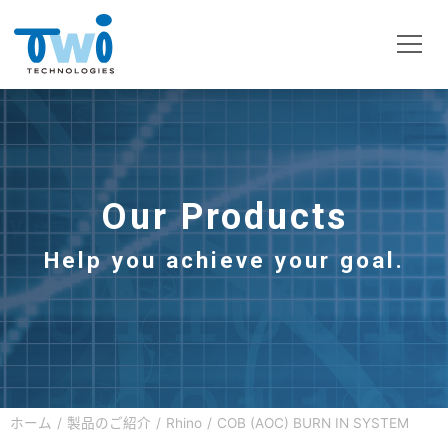
Our Products
Help you achieve your goal.
ホーム
製品のご紹介
Rhino
COB (AOC) BURN IN SYSTEM