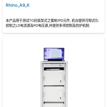
Rhino_A9_K
本产品用于测试TO封装型式之雷射/PD元件, 机台提供可程式化
控制之LD电流源及PD电压源,并提供多项控制及防护机制.