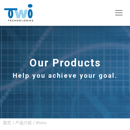
Our Products
Help you achieve your goal.
首页
产品介绍
Rhino