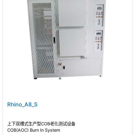
Rhino_A8_S
上下双槽式生产型COB老化测试设备
COB(AOC) Burn In System