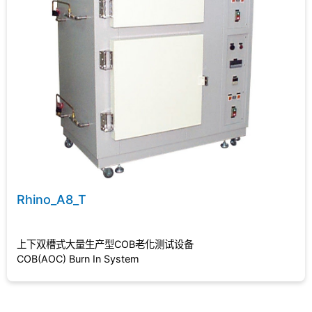
Rhino_A8_T
上下双槽式大量生产型COB老化测试设备
COB(AOC) Burn In System