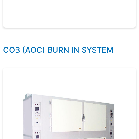
COB (AOC) BURN IN SYSTEM